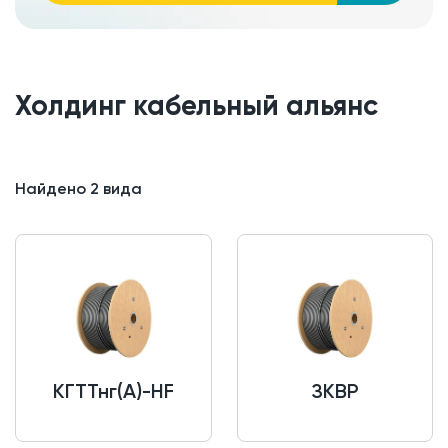
Холдинг кабельный альянс
Найдено
2
вида
КГТТнг(A)-HF
ЗКВР