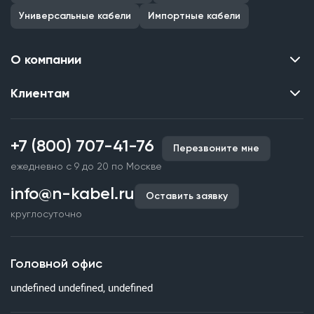
Универсальные кабели
Импортные кабели
О компании
Клиентам
Контакты
О нас
Каталог
Наши объекты
+7 (800) 707-41-76
Перезвоните мне
Производство кабельной продукции
Партнерство
ежедневно с 9 до 20 по Москве
Срочное изготовление
Документы и реквизиты
info@n-kabel.ru
Оплата и доставка
Оставить заявку
Сертификаты
круглосуточно
Гарантия качества
Вакансии
Страхование
Склады
Головной офис
Статьи
undefined undefined, undefined
Вопросы и ответы