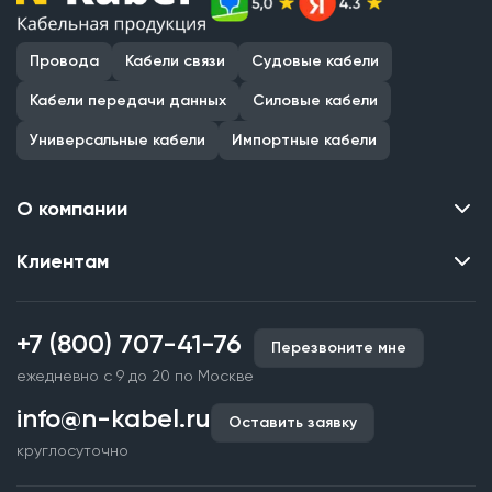
Провода
Кабели связи
Судовые кабели
Кабели передачи данных
Силовые кабели
Универсальные кабели
Импортные кабели
О компании
Клиентам
Контакты
О нас
Каталог
Наши объекты
+7 (800) 707-41-76
Перезвоните мне
Производство кабельной продукции
Партнерство
ежедневно с 9 до 20 по Москве
Срочное изготовление
Документы и реквизиты
info@n-kabel.ru
Оплата и доставка
Оставить заявку
Сертификаты
круглосуточно
Гарантия качества
Вакансии